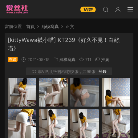
當前位置：
首頁
絲模寫真
正文
[kittyWawa襪小喵] KT239《好久不見！白絲
喵》
在線
2021-05-15
絲模寫真
711
推廣
非VIP用戶僅限浏覽8張，共99張
登錄