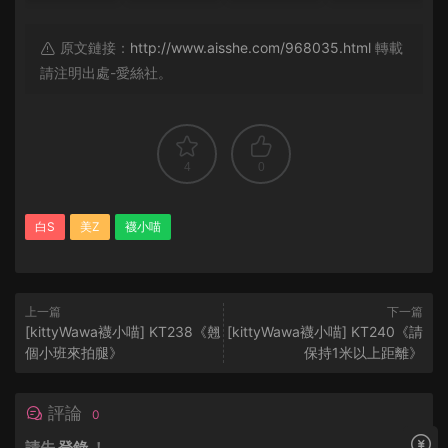
原文鏈接：
http://www.aisshe.com/968035.html
轉載
請注明出處-愛絲社。
4
0
白S
美Z
襪小喵
上一篇
下一篇
[kittyWawa襪小喵] KT238《翹
[kittyWawa襪小喵] KT240《請
個小班來拍腿》
保持1米以上距離》
評論
0
請先
登錄
！