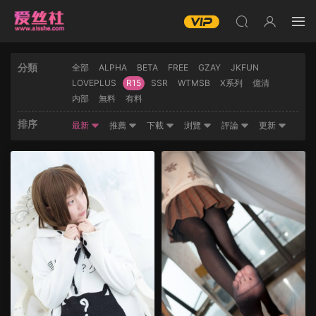
分類
全部
ALPHA
BETA
FREE
GZAY
JKFUN
LOVEPLUS
R15
SSR
WTMSB
X系列
億清
内部
無料
有料
排序
最新
推薦
下載
浏覽
評論
更新