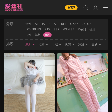
分類
全部
ALPHA
BETA
FREE
GZAY
JKFUN
LOVEPLUS
R15
SSR
WTMSB
X系列
億清
内部
無料
有料
排序
最新
推薦
下載
浏覽
評論
更新