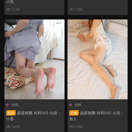
小魚
1.24k
1.56k
有料
有料
在線
森蘿财團 有料043 出鏡：
在線
森蘿财團 有料042 出境：
小香
新人
1.87k
1.29k