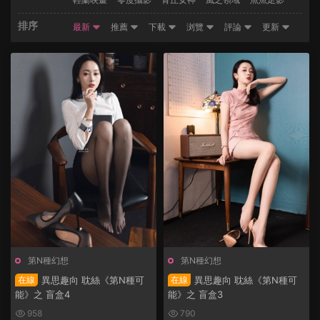
排序
最新
推薦
下載
浏覽
評論
更新
第N種幻想
第N種幻想
在線
異思趣向 耽絲《第N種可
在線
異思趣向 耽絲《第N種可
能》之 盲盒4
能》之 盲盒3
958
790