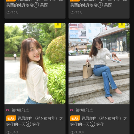
美西的健身攻略② 美西
美西的健身攻略① 美西
726
776
第N種幻想
第N種幻想
在線
異思趣向《第N種可能》之
在線
異思趣向《第N種可能》之
婉萍的一天④ 婉萍
婉萍的一天③ 婉萍
843
1.06k