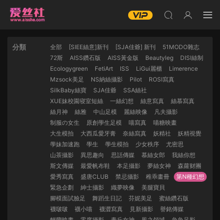
分類
全部
[SIEE絲意]新刊
[SJA佳爺] 新刊
51MODO雜志
72斯
AISS鑽石版
AISS黃金版
Beautyleg
DISI絲制
Ecologygreen
FetiArt
ISS
LiGui麗櫃
Limerence
Mzsock美足
NS納絲攝影
Pilot
ROSI寫真
SilkBaby絲寶
SJA佳爺
SSA絲社
XUE妹校園寝室短絲
一絲幻想
絲意寫真
絲慕寫真
絲月神
絲雅
中山足模
麗絲映像
凡夫攝影
制服の女生
原創學生足模
喵寫真
喵糖映畫
大生模拍
大西瓜愛牙膏
奈絲寫真
妖精社
妖精視覺
學妹加速跑
學生
學生模拍
少女秩序
尤密思
山茶攝影
異思趣向
思話傳媒
慕絲女郎
我絲你想
斯文傳媒
最愛帆布鞋
本足攝影
夢絲女神
森蘿财團
愛秀寫真
盛唐CLUB
禁忌攝影
稚乖畫冊
第N種幻想
緊急企劃
紳士攝影
織夢映像
美腿寶貝
腳模面試臉足
舞蹈生日記
芬妮美足
蜜絲鑽石版
襪啵啵
襪小喵
襪澀寫真
見新攝影
譽銘傳媒
輕蘭映畫
零度攝影
青丘女神
風之領域
魚魚足影