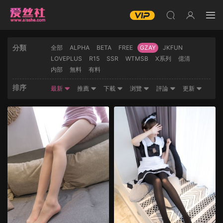
分類
全部
ALPHA
BETA
FREE
GZAY
JKFUN
LOVEPLUS
R15
SSR
WTMSB
X系列
億清
内部
無料
有料
排序
最新
推薦
下載
浏覽
評論
更新