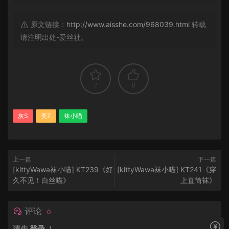
原文链接：
http://www.aisshe.com/968039.html
转载
请注明出处-爱丝社。
2
0
灰S
美Z
袜小喵
上一篇
下一篇
[kittyWawa袜小喵] KT239《好
[kittyWawa袜小喵] KT241《穿
久不见！白丝喵》
上直筒袜》
评论
0
请先
登录
！