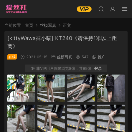
当前位置：
首页
丝模写真
正文
[kittyWawa袜小喵] KT240《请保持1米以上距
离》
在线
2021-05-15
丝模写真
547
推广
非VIP用户仅限浏览8张，共99张
登录