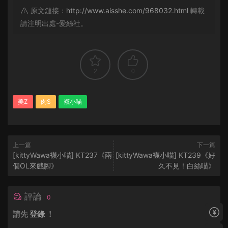
原文鏈接：
http://www.aisshe.com/968032.html
轉載
請注明出處-愛絲社。
2
0
美Z
肉S
襪小喵
上一篇
下一篇
[kittyWawa襪小喵] KT237《兩
[kittyWawa襪小喵] KT239《好
個OL來戲腳》
久不見！白絲喵》
評論
0
請先
登錄
！