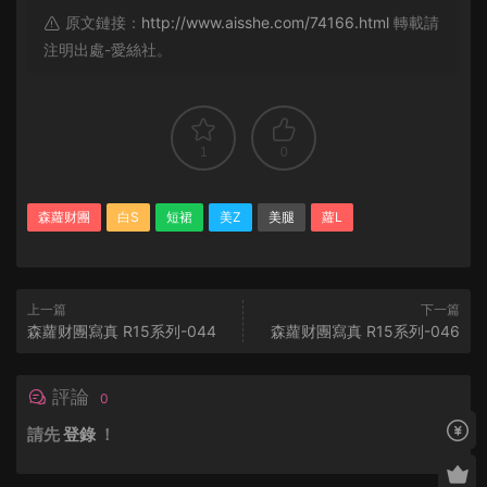
原文鏈接：
http://www.aisshe.com/74166.html
轉載請
注明出處-愛絲社。
1
0
森蘿财團
白S
短裙
美Z
美腿
蘿L
上一篇
下一篇
森蘿财團寫真 R15系列-044
森蘿财團寫真 R15系列-046
評論
0
請先
登錄
！