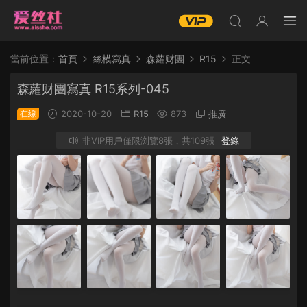
當前位置：
首頁
絲模寫真
森蘿财團
R15
正文
森蘿财團寫真 R15系列-045
在線
2020-10-20
R15
873
推廣
非VIP用戶僅限浏覽8張，共109張
登錄