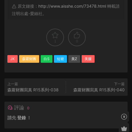
原文鏈接：
http://www.aisshe.com/73478.html
轉載請
注明出處-愛絲社。
1
0
JK
森蘿财團
白S
短裙
美Z
美腿
上一篇
下一篇
森蘿财團寫真 R15系列-038
森蘿财團寫真 R15系列-040
評論
0
請先
登錄
！