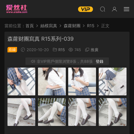
當前位置：
首頁
絲模寫真
森蘿财團
R15
正文
森蘿财團寫真 R15系列-039
在線
2020-10-20
R15
745
推廣
非VIP用戶僅限浏覽8張，共88張
登錄