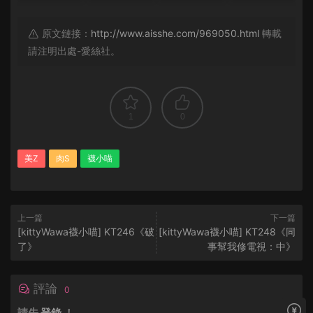
原文鏈接：
http://www.aisshe.com/969050.html
轉載
請注明出處-愛絲社。
1
0
美Z
肉S
襪小喵
上一篇
下一篇
[kittyWawa襪小喵] KT246《破
[kittyWawa襪小喵] KT248《同
了》
事幫我修電視：中》
評論
0
請先
登錄
！