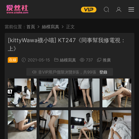
當前位置：
首頁
絲模寫真
正文
[kittyWawa襪小喵] KT247《同事幫我修電視：
上》
在線
2021-05-15
絲模寫真
737
推廣
非VIP用戶僅限浏覽8張，共99張
登錄