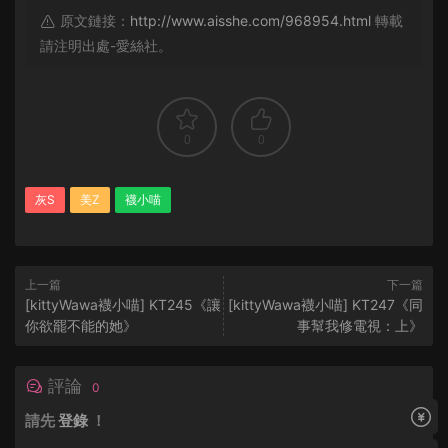
原文鏈接：
http://www.aisshe.com/968954.html
轉載
請注明出處-愛絲社。
0
0
灰S
美Z
襪小喵
上一篇
下一篇
[kittyWawa襪小喵] KT245《讓
[kittyWawa襪小喵] KT247《同
你欲罷不能的她》
事幫我修電視：上》
評論
0
請先
登錄
！