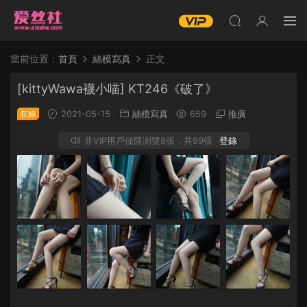
當前位置：
首頁
絲模寫真
正文
[kittyWawa襪小喵] KT246《破了》
在線
2021-05-15
絲模寫真
659
推廣
非VIP用戶僅限浏覽8張，共99張
登錄