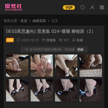
當前位置：
首頁
絲模寫真
正文
[IESS異思趣向] 普惠集 024-珊珊 腳後跟（2）
在線
2020-10-21
普惠集
581
推廣
非VIP用戶僅限浏覽8張，共90張
登錄