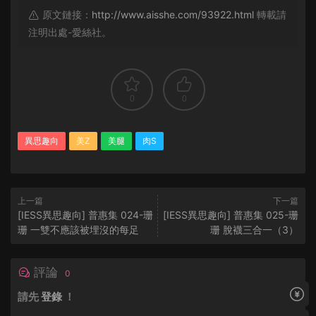
原文鏈接：
http://www.aisshe.com/93922.html
轉載請
注明出處-愛絲社。
0
0
異思趣向
美Z
美腿
肉S
上一篇
下一篇
[IESS異思趣向] 普惠集 024-珊
[IESS異思趣向] 普惠集 025-珊
珊 一雙不應該被埋沒的每足
珊 脫襪三合一（3）
評論
0
請先
登錄
！