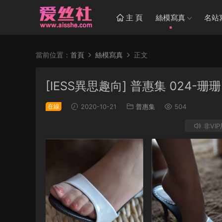
主 頁
絲模寫真
名站
當前位置：
首頁
絲模寫真
正文
[IESS異思趣向] 普惠集 024
在線
2020-10-21
普惠集
504
非VI