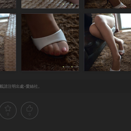
載請注明出處-愛絲社。
0
0