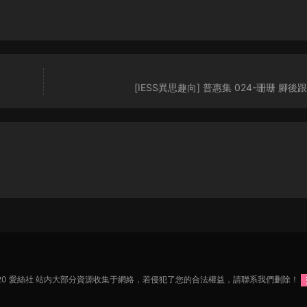
[IESS異思趣向] 普惠集 024-珊珊 腳後
2020 愛絲社 站内大部分資源收集于網絡，若侵犯了您的合法權益，請聯系我們删除！