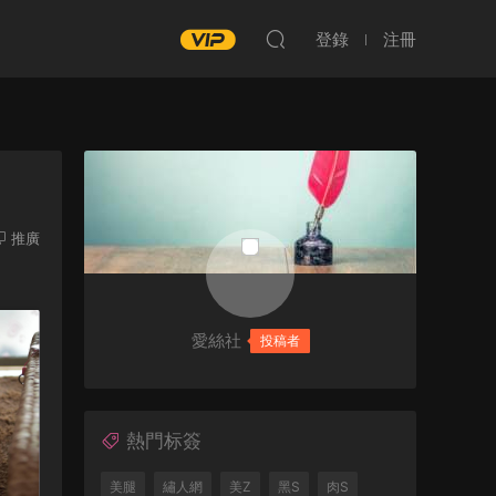
登錄
注冊
推廣
愛絲社
投稿者
熱門标簽
美腿
繡人網
美Z
黑S
肉S