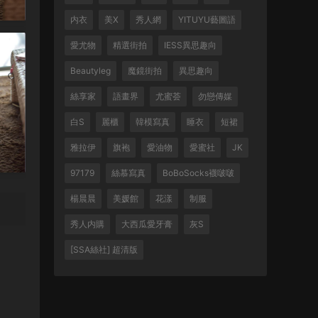
内衣
美X
秀人網
YITUYU藝圖語
愛尤物
精選街拍
IESS異思趣向
Beautyleg
魔鏡街拍
異思趣向
絲享家
語畫界
尤蜜荟
勿戀傳媒
白S
麗櫃
韓模寫真
睡衣
短裙
雅拉伊
旗袍
愛油物
愛蜜社
JK
97179
絲慕寫真
BoBoSocks襪啵啵
楊晨晨
美媛館
花漾
制服
秀人内購
大西瓜愛牙膏
灰S
[SSA絲社] 超清版