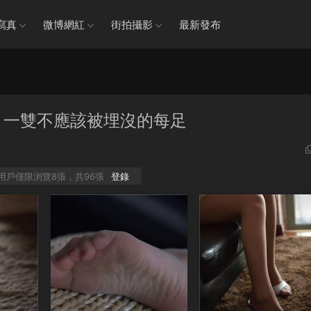
寫真
微博網紅
街拍攝影
最新發布
-珊珊 一雙不應該被埋沒的每足
P用戶僅限浏覽8張，共96張
登錄