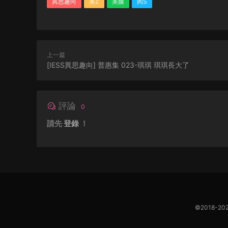
異思趣向
美Z
美腿
肉S
上一篇
[IESS異思趣向] 普惠集 023-琪琪 琪琪長大了
評論
0
請先
登錄
！
©2018-