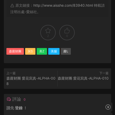
原文鏈接：
http://www.aisshe.com/83940.html
轉載請
注明出處-愛絲社。
2
0
森蘿财團
灰S
美Z
美腿
蘿L
上一篇
下一篇
森蘿财團 愛花寫真-ALPHA-00
森蘿财團 愛花寫真-ALPHA-010
8
評論
0
請先
登錄
！