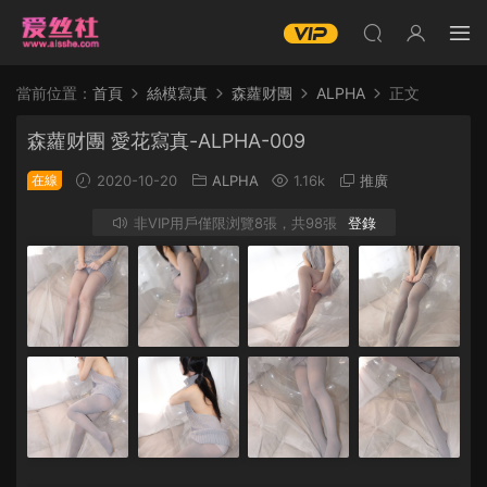
當前位置：
首頁
絲模寫真
森蘿财團
ALPHA
正文
森蘿财團 愛花寫真-ALPHA-009
在線
2020-10-20
ALPHA
1.16k
推廣
非VIP用戶僅限浏覽8張，共98張
登錄