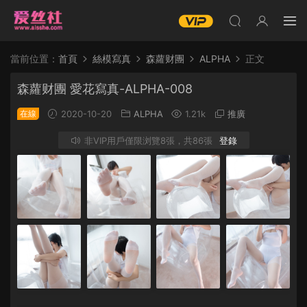
當前位置：
首頁
絲模寫真
森蘿财團
ALPHA
正文
森蘿财團 愛花寫真-ALPHA-008
在線
2020-10-20
ALPHA
1.21k
推廣
非VIP用戶僅限浏覽8張，共86張
登錄