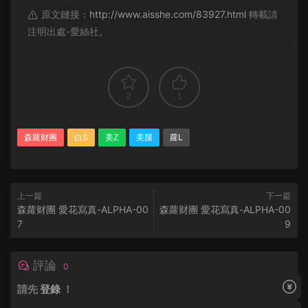
原文鏈接：
http://www.aisshe.com/83927.html
轉載請
注明出處-愛絲社。
2
1
森蘿财團
白S
美Z
美腿
蘿L
上一篇
下一篇
森蘿财團 愛花寫真-ALPHA-00
森蘿财團 愛花寫真-ALPHA-00
7
9
評論
0
請先
登錄
！