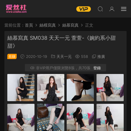
當前位置：
首頁
絲模寫真
絲慕寫真
正文
絲慕寫真 SM038 天天一元 萱萱-《婉約系小甜
甜》
在線
2020-10-19
天天一元
558
推廣
非VIP用戶僅限浏覽8張，共70張
登錄