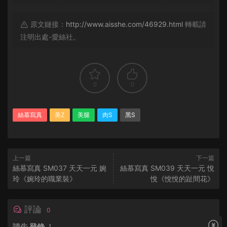
原文鏈接：
http://www.aisshe.com/46929.html
轉載請
注明出處-愛絲社。
0
0
絲慕寫真
美Z
美腿
肉S
黑S
上一篇
下一篇
絲慕寫真 SM037 天天一元 婉
絲慕寫真 SM039 天天一元 悅
玲《婉玲的職業裝》
悅《悅悅的趾間花》
評論
0
請先
登錄
！