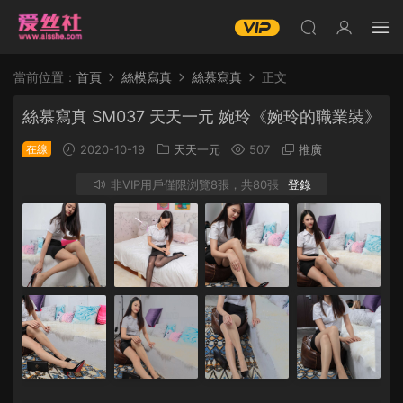
當前位置：
首頁
絲模寫真
絲慕寫真
正文
絲慕寫真 SM037 天天一元 婉玲《婉玲的職業裝》
在線
2020-10-19
天天一元
507
推廣
非VIP用戶僅限浏覽8張，共80張
登錄