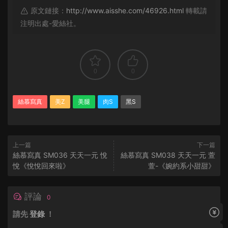
原文鏈接：
http://www.aisshe.com/46926.html
轉載請
注明出處-愛絲社。
0
0
絲慕寫真
美Z
美腿
肉S
黑S
上一篇
下一篇
絲慕寫真 SM036 天天一元 悅
絲慕寫真 SM038 天天一元 萱
悅《悅悅回來啦》
萱-《婉約系小甜甜》
評論
0
請先
登錄
！