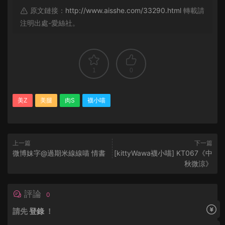
原文鏈接：
http://www.aisshe.com/33290.html
轉載請
注明出處-愛絲社。
1
0
美Z
美腿
肉S
襪小喵
上一篇
下一篇
微博妹字@過期米線線喵 情書
[kittyWawa襪小喵] KT067《中
秋微涼》
評論
0
請先
登錄
！