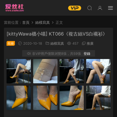
當前位置：
首頁
絲模寫真
正文
[kittyWawa襪小喵] KT066《複古絲VS白襯衫》
在線
2020-10-18
絲模寫真
457
推廣
非VIP用戶僅限浏覽8張，共59張
登錄