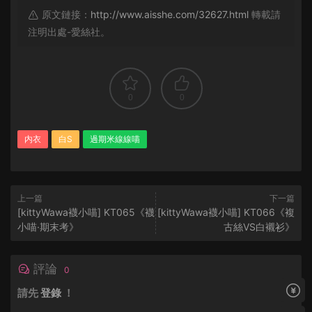
原文鏈接：
http://www.aisshe.com/32627.html
轉載請
注明出處-愛絲社。
0
0
内衣
白S
過期米線線喵
上一篇
下一篇
[kittyWawa襪小喵] KT065《襪
[kittyWawa襪小喵] KT066《複
小喵·期末考》
古絲VS白襯衫》
評論
0
請先
登錄
！