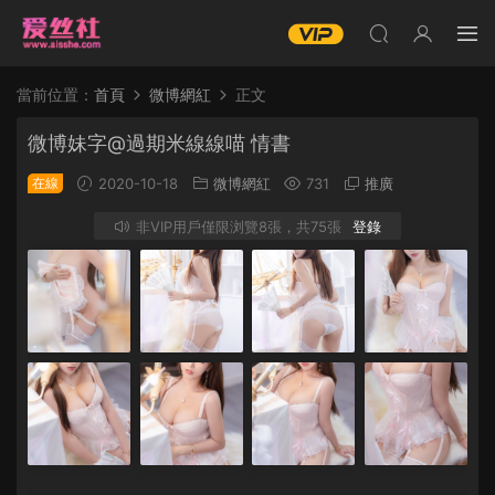
當前位置：
首頁
微博網紅
正文
微博妹字@過期米線線喵 情書
在線
2020-10-18
微博網紅
731
推廣
非VIP用戶僅限浏覽8張，共75張
登錄