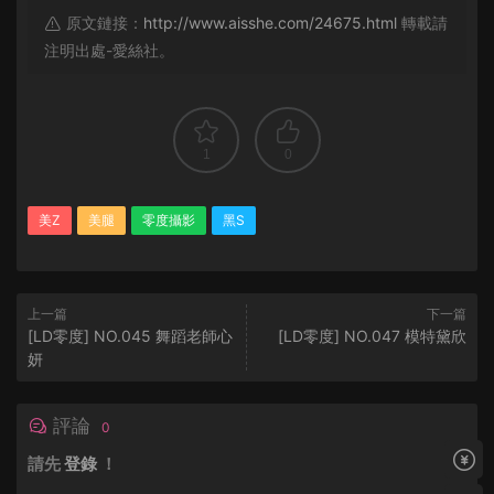
原文鏈接：
http://www.aisshe.com/24675.html
轉載請
注明出處-愛絲社。
1
0
美Z
美腿
零度攝影
黑S
上一篇
下一篇
[LD零度] NO.045 舞蹈老師心
[LD零度] NO.047 模特黛欣
妍
評論
0
請先
登錄
！