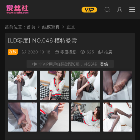
當前位置：
首頁
絲模寫真
正文
[LD零度] NO.046 模特曼雲
在線
2020-10-18
零度攝影
625
推廣
非VIP用戶僅限浏覽8張，共56張
登錄