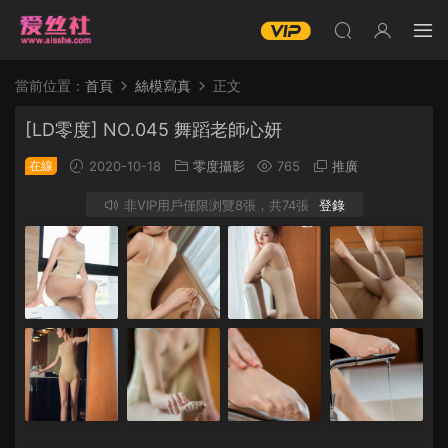
當前位置：
首頁
絲模寫真
正文
[LD零度] NO.045 舞蹈老師心妍
在線
2020-10-18
零度攝影
765
推廣
非VIP用戶僅限浏覽8張，共74張
登錄