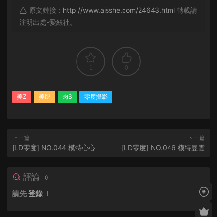
原文鏈接：
http://www.aisshe.com/24643.html
轉載請
注明出處-愛絲社。
1
0
美Z
美腿
肉S
零度攝影
上一篇
下一篇
[LD零度] NO.044 模特心心
[LD零度] NO.046 模特曼雲
評論
0
請先
登錄
！