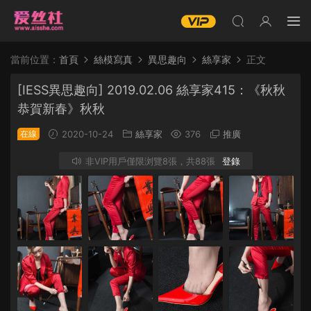
當前位置：
首頁
絲模寫真
異思趣向
絲享家
正文
[IESS異思趣向] 2019.02.06 絲享家415：《秋秋
恭賀新春》秋秋
在線
2020-10-24
絲享家
376
推廣
非VIP用戶僅限浏覽8張，共88張
登錄