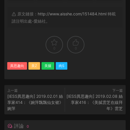
原文鏈接：
http://www.aisshe.com/151484.html
轉載
請注明出處-愛絲社。
0
0
異思趣向
美Z
美腿
肉S
上一篇
下一篇
[IESS異思趣向] 2019.02.01 絲
[IESS異思趣向] 2019.02.08 絲
享家414：《婉萍飄飄仙女裙》
享家416：《美膩雲芝在線拜
婉萍
年》雲芝
評論
0