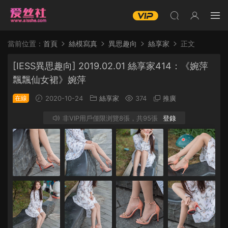
當前位置：
首頁
絲模寫真
異思趣向
絲享家
正文
[IESS異思趣向] 2019.02.01 絲享家414：《婉萍
飄飄仙女裙》婉萍
在線
2020-10-24
絲享家
374
推廣
非VIP用戶僅限浏覽8張，共95張
登錄