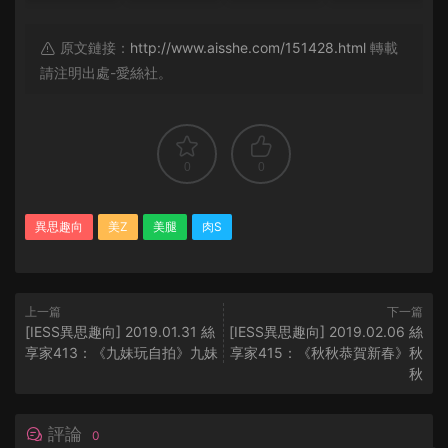
原文鏈接：
http://www.aisshe.com/151428.html
轉載
請注明出處-愛絲社。
0
0
異思趣向
美Z
美腿
肉S
上一篇
下一篇
[IESS異思趣向] 2019.01.31 絲
[IESS異思趣向] 2019.02.06 絲
享家413：《九妹玩自拍》九妹
享家415：《秋秋恭賀新春》秋
秋
評論
0