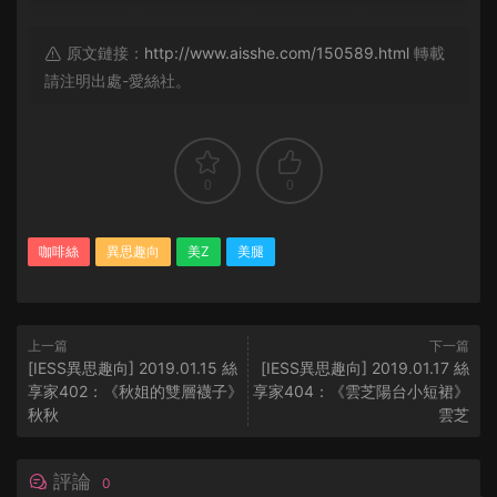
原文鏈接：
http://www.aisshe.com/150589.html
轉載
請注明出處-愛絲社。
0
0
咖啡絲
異思趣向
美Z
美腿
上一篇
下一篇
[IESS異思趣向] 2019.01.15 絲
[IESS異思趣向] 2019.01.17 絲
享家402：《秋姐的雙層襪子》
享家404：《雲芝陽台小短裙》
秋秋
雲芝
評論
0