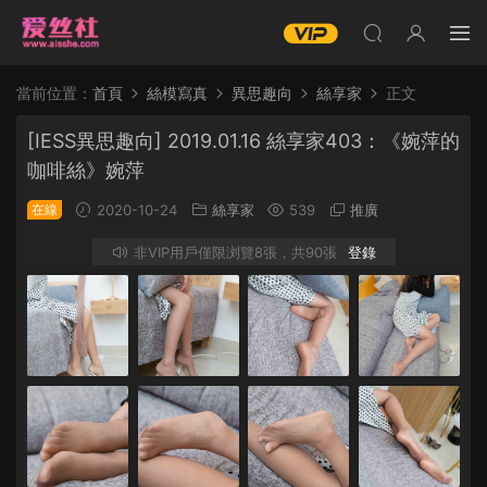
當前位置：
首頁
絲模寫真
異思趣向
絲享家
正文
[IESS異思趣向] 2019.01.16 絲享家403：《婉萍的
咖啡絲》婉萍
在線
2020-10-24
絲享家
539
推廣
非VIP用戶僅限浏覽8張，共90張
登錄