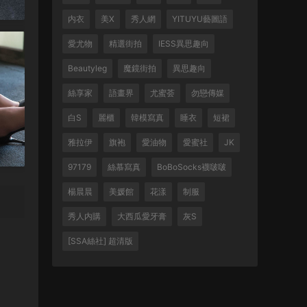
内衣
美X
秀人網
YITUYU藝圖語
愛尤物
精選街拍
IESS異思趣向
Beautyleg
魔鏡街拍
異思趣向
絲享家
語畫界
尤蜜荟
勿戀傳媒
白S
麗櫃
韓模寫真
睡衣
短裙
雅拉伊
旗袍
愛油物
愛蜜社
JK
97179
絲慕寫真
BoBoSocks襪啵啵
楊晨晨
美媛館
花漾
制服
秀人内購
大西瓜愛牙膏
灰S
[SSA絲社] 超清版