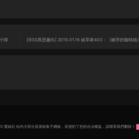
》小韓
[IESS異思趣向] 2019.01.16 絲享家403：《婉萍的咖啡
2020 愛絲社 站内大部分資源收集于網絡，若侵犯了您的合法權益，請聯系我們删除！