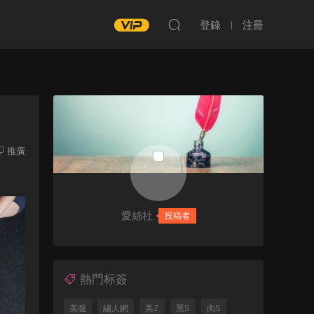
登錄
注冊
推廣
愛絲社
投稿者
熱門标簽
美腿
繡人網
美Z
黑S
肉S