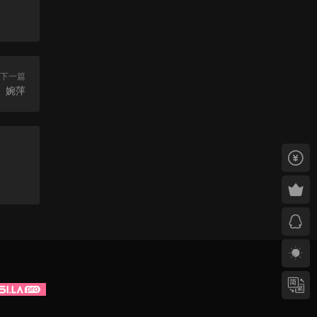
下一篇
絲》婉萍