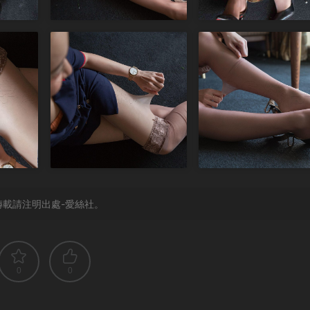
載請注明出處-愛絲社。
0
0