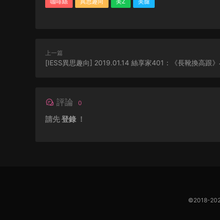
咖啡絲
異思趣向
美Z
美腿
上一篇
[IESS異思趣向] 2019.01.14 絲享家401：《長靴換高跟
評論
0
請先
登錄
！
©2018-