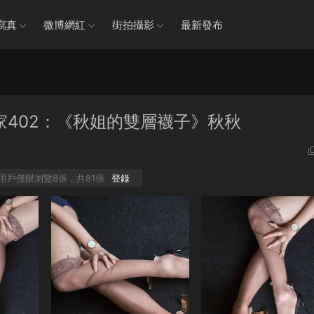
寫真
微博網紅
街拍攝影
最新發布
5 絲享家402：《秋姐的雙層襪子》秋秋
P用戶僅限浏覽8張，共81張
登錄