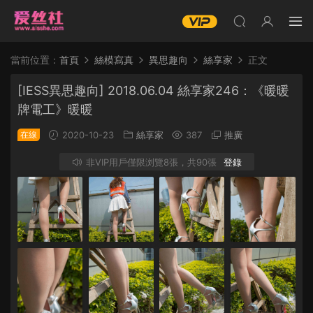
當前位置：
首頁
絲模寫真
異思趣向
絲享家
正文
[IESS異思趣向] 2018.06.04 絲享家246：《暖暖
牌電工》暖暖
在線
2020-10-23
絲享家
387
推廣
非VIP用戶僅限浏覽8張，共90張
登錄