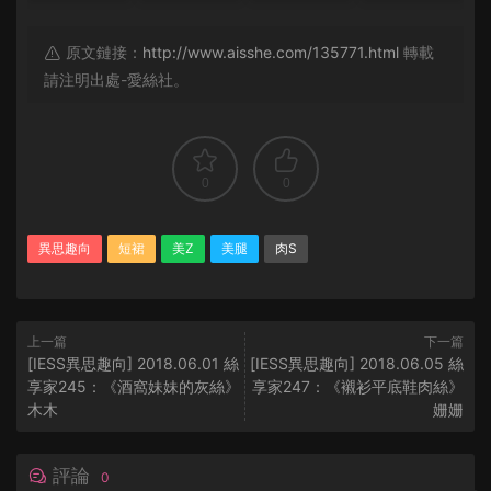
原文鏈接：
http://www.aisshe.com/135771.html
轉載
請注明出處-愛絲社。
0
0
異思趣向
短裙
美Z
美腿
肉S
上一篇
下一篇
[IESS異思趣向] 2018.06.01 絲
[IESS異思趣向] 2018.06.05 絲
享家245：《酒窩妹妹的灰絲》
享家247：《襯衫平底鞋肉絲》
木木
姗姗
評論
0