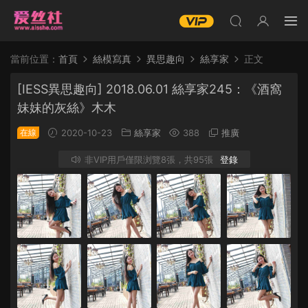
當前位置：
首頁
絲模寫真
異思趣向
絲享家
正文
[IESS異思趣向] 2018.06.01 絲享家245：《酒窩
妹妹的灰絲》木木
在線
2020-10-23
絲享家
388
推廣
非VIP用戶僅限浏覽8張，共95張
登錄