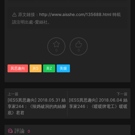
原文鏈接：
http://www.aisshe.com/135688.html
轉載
請注明出處-愛絲社。
0
0
異思趣向
灰S
美Z
美腿
上一篇
下一篇
[IESS異思趣向] 2018.05.31 絲
[IESS異思趣向] 2018.06.04 絲
享家244：《辣媽破洞的肉絲腳
享家246：《暖暖牌電工》暖暖
底》君君
評論
0