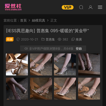
當前位置：
首頁
絲模寫真
正文
[IESS異思趣向] 普惠集 095-暖暖的“黃金甲”
在線
2020-10-21
普惠集
382
推廣
非VIP用戶僅限浏覽8張，共64張
登錄