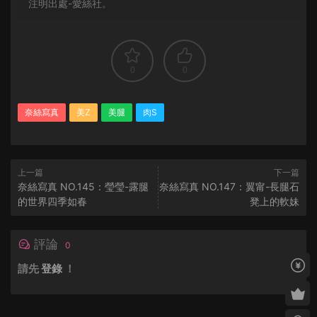
注明出處-愛絲社。
0
0
奈絲寫真
美Z
美腿
肉S
上一篇
下一篇
奈絲寫真 NO.145：瑩瑩-露腿
奈絲寫真 NO.147：翼甯-長腿石
的世界四季如春
凳上的軟妹
評論
0
請先
登錄
！