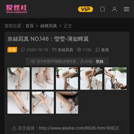
當前位置：
首頁
絲模寫真
正文
奈絲寫真 NO.146：瑩瑩-薄如蟑翼
在線
2020-10-15
奈絲寫真
1.12k
推廣
非VIP用戶僅限浏覽8張，共39張
登錄
原文鏈接：
http://www.aisshe.com/9926.html
轉載請