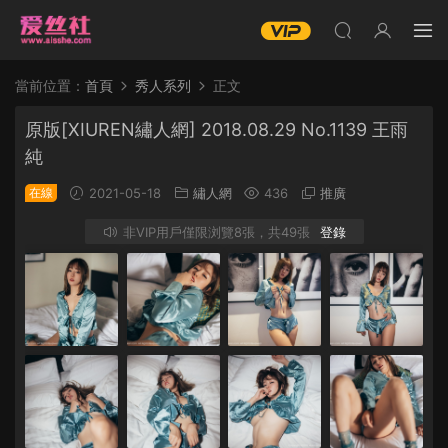
當前位置：
首頁
秀人系列
正文
原版[XIUREN繡人網] 2018.08.29 No.1139 王雨
純
在線
2021-05-18
繡人網
436
推廣
非VIP用戶僅限浏覽8張，共49張
登錄