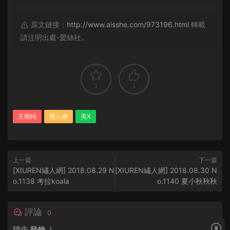
原文鏈接：
http://www.aisshe.com/973196.html
轉載
請注明出處-愛絲社。
1
1
王雨純
秀人網
美X
上一篇
下一篇
[XIUREN繡人網] 2018.08.29 N
[XIUREN繡人網] 2018.08.30 N
o.1138 考拉koala
o.1140 夏小秋秋秋
評論
0
請先
登錄
！