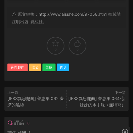
原文鏈接：
http://www.aisshe.com/97058.html
轉載請
注明出處-愛絲社。
0
0
異思趣向
美Z
美腿
肉S
上一篇
下一篇
[IESS異思趣向] 普惠集 062 潇
[IESS異思趣向] 普惠集 064-新
潇的黑絲
妹妹的水手服（無特寫）
評論
0
請先
登錄
！