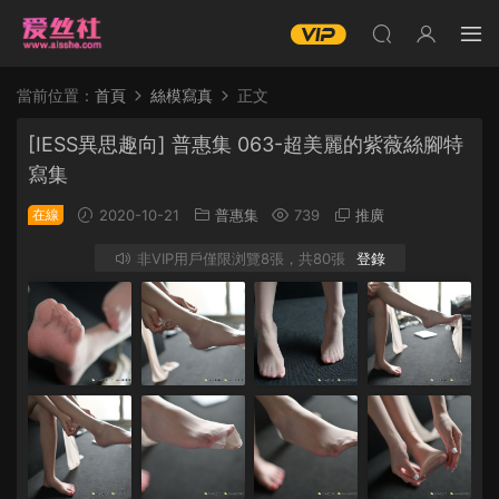
當前位置：
首頁
絲模寫真
正文
[IESS異思趣向] 普惠集 063-超美麗的紫薇絲腳特
寫集
在線
2020-10-21
普惠集
739
推廣
非VIP用戶僅限浏覽8張，共80張
登錄