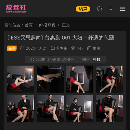
當前位置：
首頁
絲模寫真
正文
[IESS異思趣向] 普惠集 061 大妞 – 舒适的包圍
在線
2020-10-21
普惠集
447
推廣
非VIP用戶僅限浏覽8張，共98張
登錄