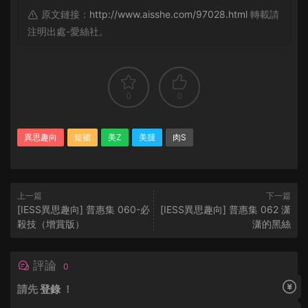
原文鏈接：
http://www.aisshe.com/97028.html
轉載請
注明出處-愛絲社。
0
0
異思趣向
短裙
美Z
美腿
肉S
上一篇
下一篇
[IESS異思趣向] 普惠集 060-必
[IESS異思趣向] 普惠集 062 潇
殺技（增賞版）
潇的黑絲
評論
0
請先
登錄
！