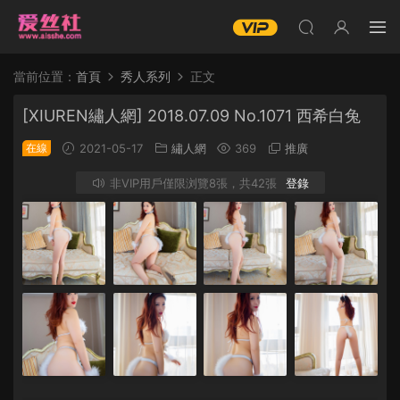
當前位置：
首頁
秀人系列
正文
[XIUREN繡人網] 2018.07.09 No.1071 西希白兔
在線
2021-05-17
繡人網
369
推廣
非VIP用戶僅限浏覽8張，共42張
登錄