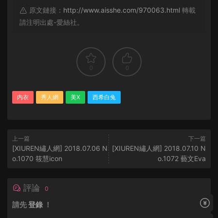
原文鏈接：
http://www.aisshe.com/970063.html
轉載
請注明出處-愛絲社。
0
0
内衣
秀人網
美X
西希白兔
上一篇
下一篇
[XIUREN繡人網] 2018.07.06 N
[XIUREN繡人網] 2018.07.10 N
o.1070 筱慧icon
o.1072 藝文Eva
評論
0
請先
登錄
！