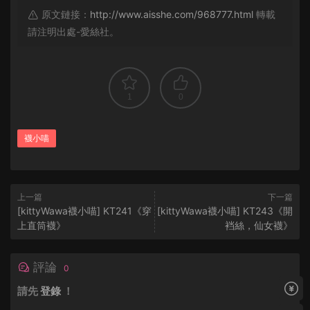
原文鏈接：
http://www.aisshe.com/968777.html
轉載
請注明出處-愛絲社。
1
0
襪小喵
上一篇
下一篇
[kittyWawa襪小喵] KT241《穿
[kittyWawa襪小喵] KT243《開
上直筒襪》
裆絲，仙女襪》
評論
0
請先
登錄
！