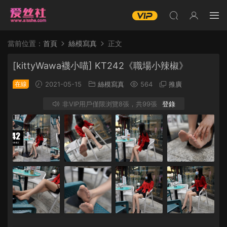
當前位置：
首頁
絲模寫真
正文
[kittyWawa襪小喵] KT242《職場小辣椒》
在線
2021-05-15
絲模寫真
564
推廣
非VIP用戶僅限浏覽8張，共99張
登錄