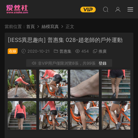
當前位置：
首頁
絲模寫真
正文
[IESS異思趣向] 普惠集 028-趙老師的戶外運動
在線
2020-10-21
普惠集
454
推廣
非VIP用戶僅限浏覽8張，共99張
登錄