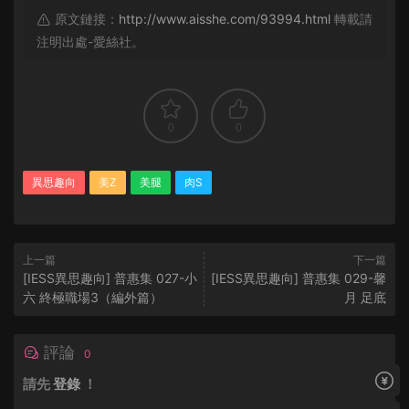
原文鏈接：
http://www.aisshe.com/93994.html
轉載請
注明出處-愛絲社。
0
0
異思趣向
美Z
美腿
肉S
上一篇
下一篇
[IESS異思趣向] 普惠集 027-小
[IESS異思趣向] 普惠集 029-馨
六 終極職場3（編外篇）
月 足底
評論
0
請先
登錄
！