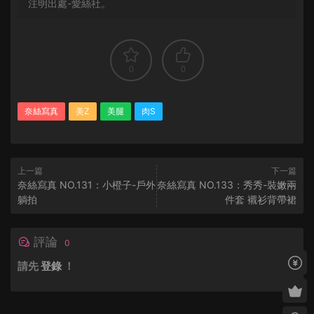
注明出處-愛絲社。
0
0
奈絲寫真
美Z
美腿
肉S
上一篇
下一篇
奈絲寫真 NO.131：小橙子-戶外
奈絲寫真 NO.133：秀秀-裝嫩兩
躺拍
件套 襯衫背帶裙
評論
0
請先
登錄
！