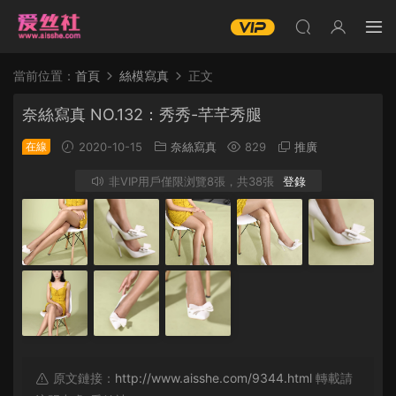
當前位置：
首頁
絲模寫真
正文
奈絲寫真 NO.132：秀秀-芊芊秀腿
在線
2020-10-15
奈絲寫真
829
推廣
非VIP用戶僅限浏覽8張，共38張
登錄
原文鏈接：
http://www.aisshe.com/9344.html
轉載請