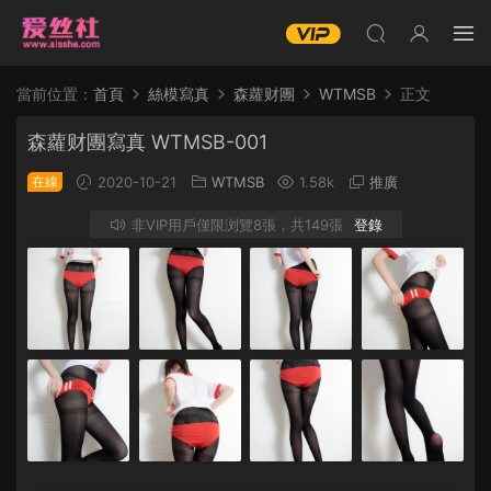
當前位置：
首頁
絲模寫真
森蘿财團
WTMSB
正文
森蘿财團寫真 WTMSB-001
在線
2020-10-21
WTMSB
1.58k
推廣
非VIP用戶僅限浏覽8張，共149張
登錄