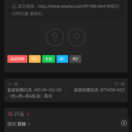
原文鏈接：
http://www.aisshe.com/91168.html
轉載請
注明出處-愛絲社。
4
1
森蘿财團
美Z
美腿
蘿L
黑S
上一篇
下一篇
森蘿财團寫真 JKFUN-GG-05
森蘿财團寫真 WTMSB-002
《肉+黑+果&黏液》匿名
評論
0
請先
登錄
！