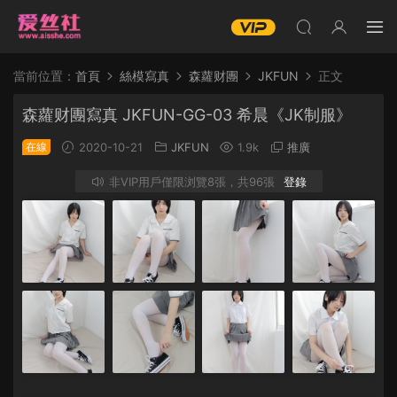
當前位置：
首頁
絲模寫真
森蘿财團
JKFUN
正文
森蘿财團寫真 JKFUN-GG-03 希晨《JK制服》
在線
2020-10-21
JKFUN
1.9k
推廣
非VIP用戶僅限浏覽8張，共96張
登錄