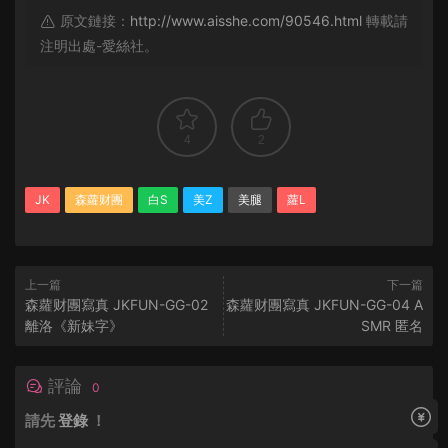
原文鏈接：
http://www.aisshe.com/90546.html
轉載請
注明出處-愛絲社。
4
2
JK
森蘿财團
白S
美Z
美腿
蘿L
上一篇
下一篇
森蘿财團寫真 JKFUN-GG-02
森蘿财團寫真 JKFUN-GG-04 A
離洛《新妹字》
SMR 匿名
評論
0
請先
登錄
！