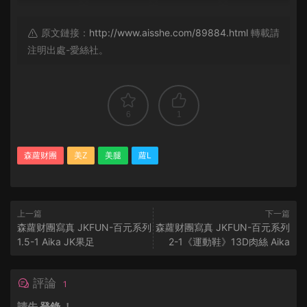
原文鏈接：
http://www.aisshe.com/89884.html
轉載請
注明出處-愛絲社。
6
1
森蘿财團
美Z
美腿
蘿L
上一篇
下一篇
森蘿财團寫真 JKFUN-百元系列
森蘿财團寫真 JKFUN-百元系列
1.5-1 Aika JK果足
2-1《運動鞋》13D肉絲 Aika
評論
1
請先
登錄
！