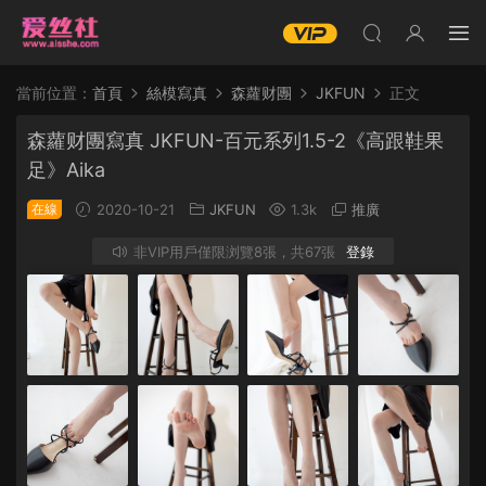
當前位置：
首頁
絲模寫真
森蘿财團
JKFUN
正文
森蘿财團寫真 JKFUN-百元系列1.5-2《高跟鞋果
足》Aika
在線
2020-10-21
JKFUN
1.3k
推廣
非VIP用戶僅限浏覽8張，共67張
登錄