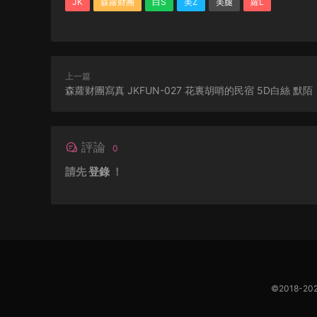
JK
森蘿财團
白S
美Z
美腿
蘿L
上一篇
森蘿财團寫真 JKFUN-027 花裏胡哨的民宿 5D白絲 默陌
評論
0
請先
登錄
！
©2018-