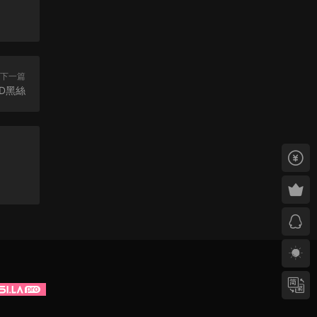
下一篇
0D黑絲