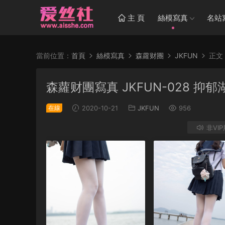
主 頁
絲模寫真
名站
當前位置：
首頁
絲模寫真
森蘿财團
JKFUN
正文
森蘿财團寫真 JKFUN-028 抑
在線
2020-10-21
JKFUN
956
非VI