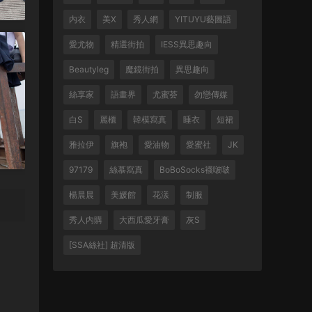
内衣
美X
秀人網
YITUYU藝圖語
愛尤物
精選街拍
IESS異思趣向
Beautyleg
魔鏡街拍
異思趣向
絲享家
語畫界
尤蜜荟
勿戀傳媒
白S
麗櫃
韓模寫真
睡衣
短裙
雅拉伊
旗袍
愛油物
愛蜜社
JK
97179
絲慕寫真
BoBoSocks襪啵啵
楊晨晨
美媛館
花漾
制服
秀人内購
大西瓜愛牙膏
灰S
[SSA絲社] 超清版