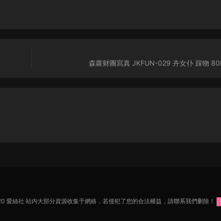
森蘿财團寫真 JKFUN-029 卉女仆 踩物 8
2020 愛絲社 站内大部分資源收集于網絡，若侵犯了您的合法權益，請聯系我們删除！