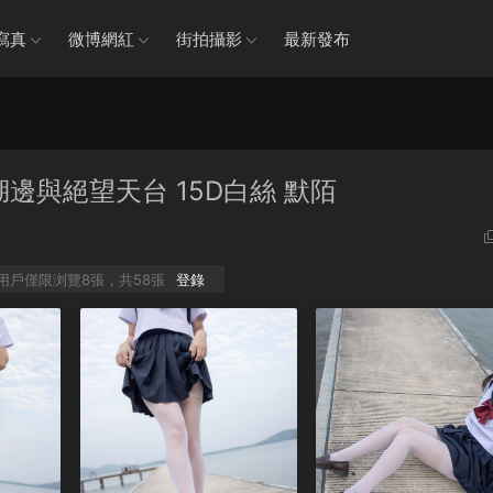
寫真
微博網紅
街拍攝影
最新發布
郁湖邊與絕望天台 15D白絲 默陌
P用戶僅限浏覽8張，共58張
登錄