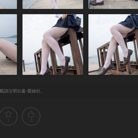
載請注明出處-愛絲社。
1
0