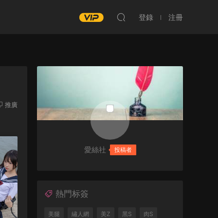
登錄
注冊
推廣
愛絲社
投稿者
熱門标簽
美腿
繡人網
美Z
黑S
肉S