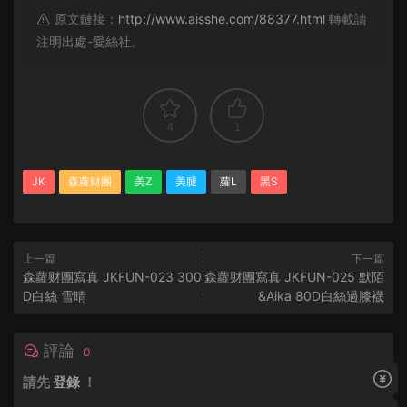
原文鏈接：
http://www.aisshe.com/88377.html
轉載請
注明出處-愛絲社。
4
1
JK
森蘿财團
美Z
美腿
蘿L
黑S
上一篇
下一篇
森蘿财團寫真 JKFUN-023 300
森蘿财團寫真 JKFUN-025 默陌
D白絲 雪晴
&Aika 80D白絲過膝襪
評論
0
請先
登錄
！