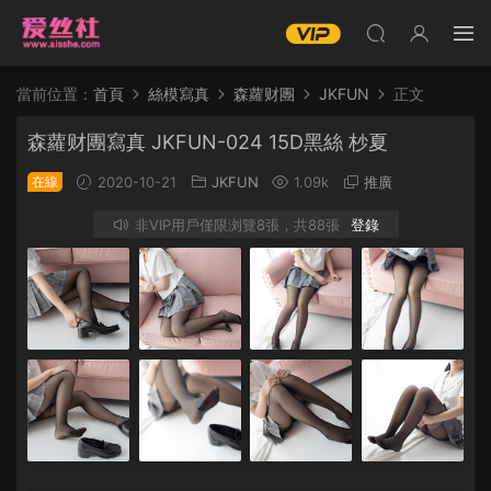
當前位置：
首頁
絲模寫真
森蘿财團
JKFUN
正文
森蘿财團寫真 JKFUN-024 15D黑絲 杪夏
在線
2020-10-21
JKFUN
1.09k
推廣
非VIP用戶僅限浏覽8張，共88張
登錄