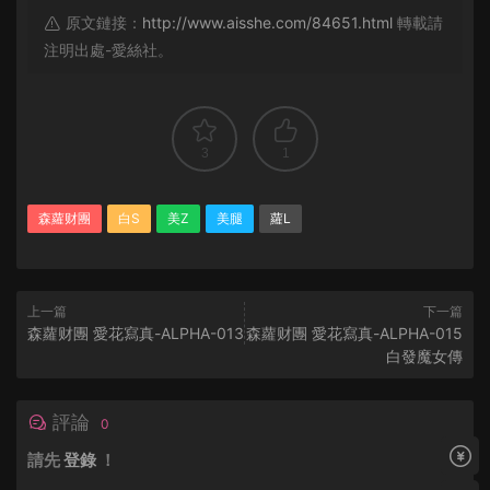
原文鏈接：
http://www.aisshe.com/84651.html
轉載請
注明出處-愛絲社。
3
1
森蘿财團
白S
美Z
美腿
蘿L
上一篇
下一篇
森蘿财團 愛花寫真-ALPHA-013
森蘿财團 愛花寫真-ALPHA-015
白發魔女傳
評論
0
請先
登錄
！