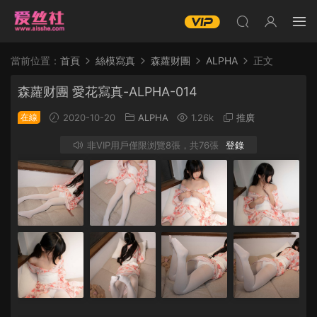
當前位置：
首頁
絲模寫真
森蘿财團
ALPHA
正文
森蘿财團 愛花寫真-ALPHA-014
在線
2020-10-20
ALPHA
1.26k
推廣
非VIP用戶僅限浏覽8張，共76張
登錄