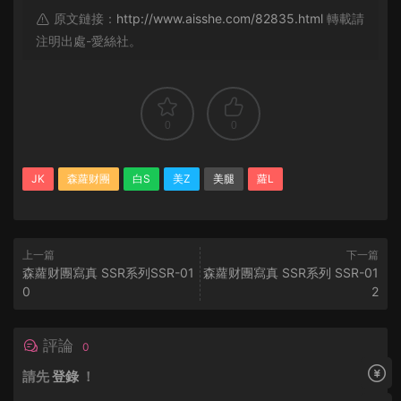
原文鏈接：
http://www.aisshe.com/82835.html
轉載請
注明出處-愛絲社。
0
0
JK
森蘿财團
白S
美Z
美腿
蘿L
上一篇
下一篇
森蘿财團寫真 SSR系列SSR-01
森蘿财團寫真 SSR系列 SSR-01
0
2
評論
0
請先
登錄
！