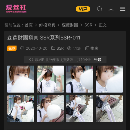
當前位置：
首頁
絲模寫真
森蘿财團
SSR
正文
森蘿财團寫真 SSR系列SSR-011
在線
2020-10-20
SSR
1.13k
推廣
非VIP用戶僅限浏覽8張，共104張
登錄