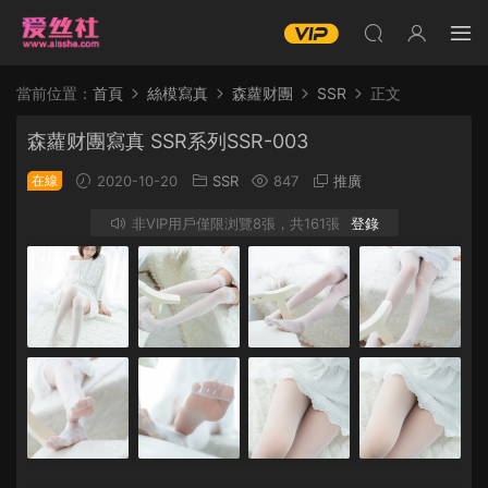
當前位置：
首頁
絲模寫真
森蘿财團
SSR
正文
森蘿财團寫真 SSR系列SSR-003
在線
2020-10-20
SSR
847
推廣
非VIP用戶僅限浏覽8張，共161張
登錄