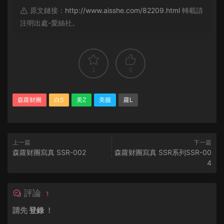
原文鏈接：
http://www.aisshe.com/82209.html
轉載請
注明出處-愛絲社。
1
0
森蘿财團
白S
美Z
美腿
蘿L
上一篇
下一篇
森蘿财團寫真 SSR-002
森蘿财團寫真 SSR系列SSR-00
4
評論
1
請先
登錄
！