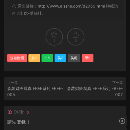
原文鏈接：
http://www.aisshe.com/82059.html
轉載請
注明出處-愛絲社。
1
0
森蘿财團
灰S
白S
美Z
美腿
黑S
上一篇
下一篇
森蘿财團寫真 FREE系列 FREE-
森蘿财團寫真 FREE系列 FREE-
005
007
評論
0
請先
登錄
！