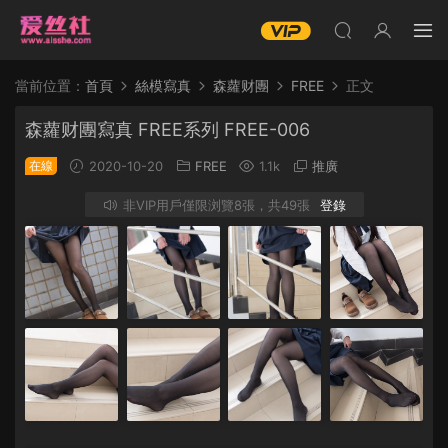
當前位置：
首頁
絲模寫真
森蘿财團
FREE
正文
森蘿财團寫真 FREE系列 FREE-006
在線
2020-10-20
FREE
1.1k
推廣
非VIP用戶僅限浏覽8張，共49張
登錄