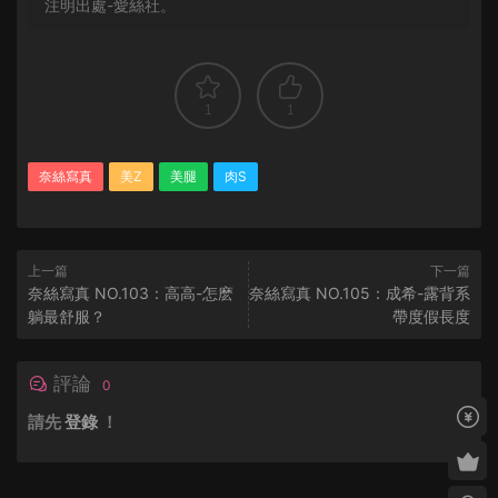
注明出處-愛絲社。
1
1
奈絲寫真
美Z
美腿
肉S
上一篇
下一篇
奈絲寫真 NO.103：高高-怎麽
奈絲寫真 NO.105：成希-露背系
躺最舒服？
帶度假長度
評論
0
請先
登錄
！