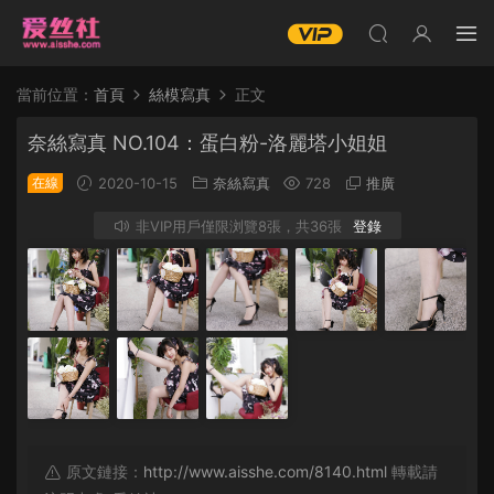
當前位置：
首頁
絲模寫真
正文
奈絲寫真 NO.104：蛋白粉-洛麗塔小姐姐
在線
2020-10-15
奈絲寫真
728
推廣
非VIP用戶僅限浏覽8張，共36張
登錄
原文鏈接：
http://www.aisshe.com/8140.html
轉載請