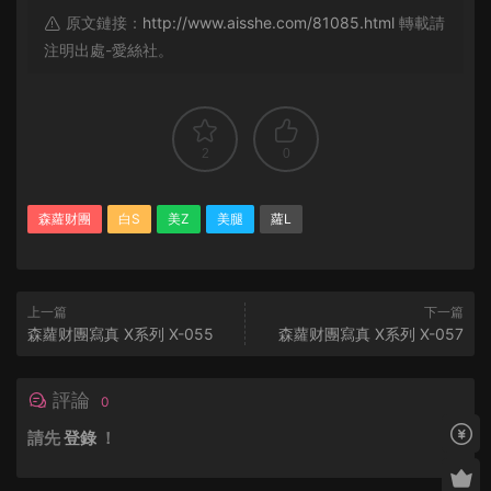
原文鏈接：
http://www.aisshe.com/81085.html
轉載請
注明出處-愛絲社。
2
0
森蘿财團
白S
美Z
美腿
蘿L
上一篇
下一篇
森蘿财團寫真 X系列 X-055
森蘿财團寫真 X系列 X-057
評論
0
請先
登錄
！