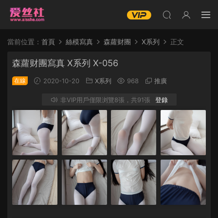
當前位置：
首頁
絲模寫真
森蘿财團
X系列
正文
森蘿财團寫真 X系列 X-056
在線
2020-10-20
X系列
968
推廣
非VIP用戶僅限浏覽8張，共91張
登錄