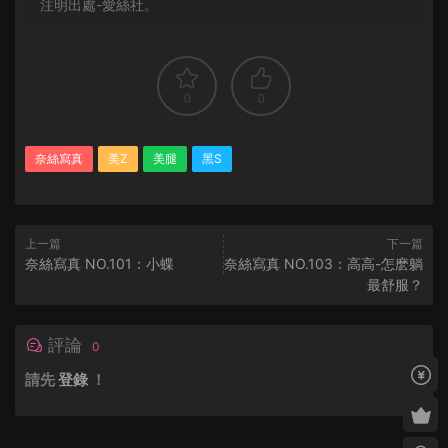
注明出處-愛絲社。
0
0
奈絲寫真
美Z
美腿
黑S
上一篇
下一篇
奈絲寫真 NO.101：小蝶
奈絲寫真 NO.103：高高-怎麽躺
最舒服？
評論
0
請先
登錄
！