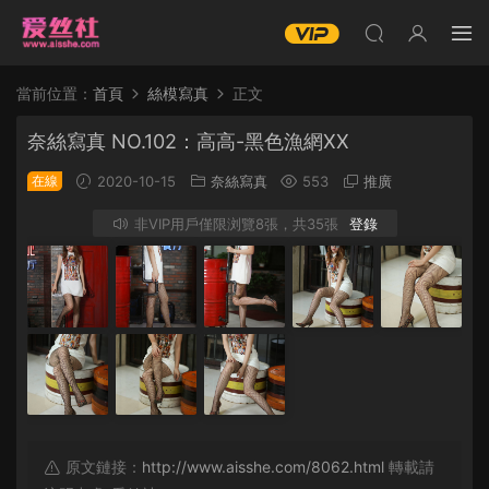
當前位置：
首頁
絲模寫真
正文
奈絲寫真 NO.102：高高-黑色漁網XX
在線
2020-10-15
奈絲寫真
553
推廣
非VIP用戶僅限浏覽8張，共35張
登錄
原文鏈接：
http://www.aisshe.com/8062.html
轉載請