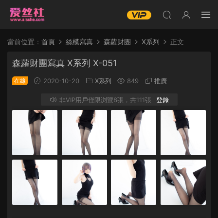
當前位置：
首頁
絲模寫真
森蘿财團
X系列
正文
森蘿财團寫真 X系列 X-051
在線
2020-10-20
X系列
849
推廣
非VIP用戶僅限浏覽8張，共111張
登錄