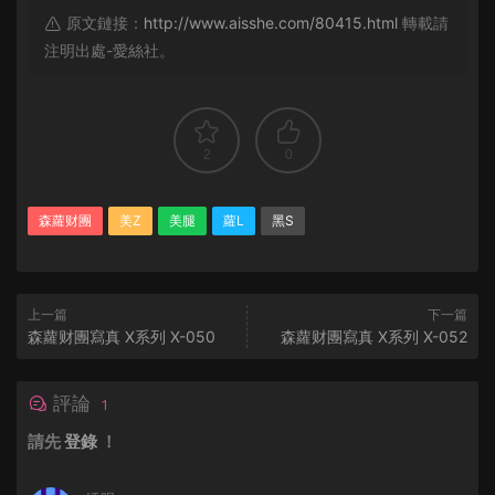
原文鏈接：
http://www.aisshe.com/80415.html
轉載請
注明出處-愛絲社。
2
0
森蘿财團
美Z
美腿
蘿L
黑S
上一篇
下一篇
森蘿财團寫真 X系列 X-050
森蘿财團寫真 X系列 X-052
評論
1
請先
登錄
！