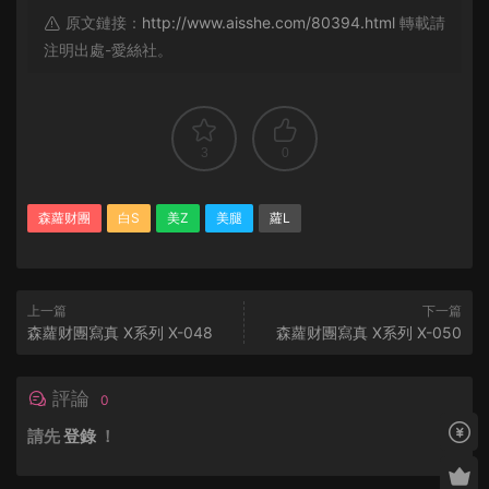
原文鏈接：
http://www.aisshe.com/80394.html
轉載請
注明出處-愛絲社。
3
0
森蘿财團
白S
美Z
美腿
蘿L
上一篇
下一篇
森蘿财團寫真 X系列 X-048
森蘿财團寫真 X系列 X-050
評論
0
請先
登錄
！