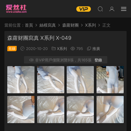
當前位置：
首頁
絲模寫真
森蘿财團
X系列
正文
森蘿财團寫真 X系列 X-049
在線
2020-10-20
X系列
795
推廣
非VIP用戶僅限浏覽8張，共165張
登錄